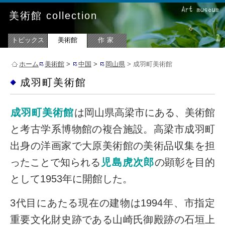
美術館 collection
トピックス
美術館
作家
ホーム
美術館
>
中国
>
岡山県
> 成羽町美術館
成羽町美術館
成羽町美術館
は岡山県高梁市にある、美術館
と考古学系博物館の複合施設。高梁市成羽町
出身の洋画家で大原美術館の美術品収集を担
ったことで知られる
児島虎次郎
の顕彰を目的
として1953年に開館した。
3代目にあたる現在の建物は1994年、市指定
重要文化財史跡である山崎氏御殿跡の石垣上