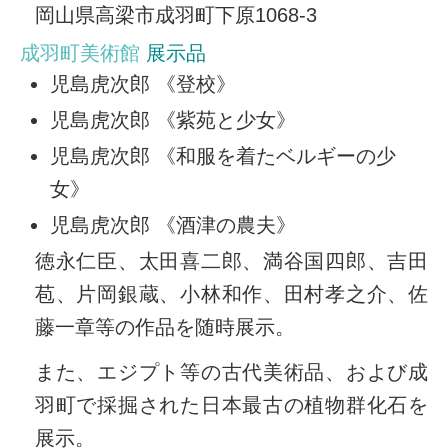
岡山県高梁市成羽町下原1068-3
成羽町美術館
展示品
児島虎次郎 《登校》
児島虎次郎 《紫苑と少女》
児島虎次郎 《和服を着たベルギーの少
女》
児島虎次郎 《酒津の農夫》
徳永仁臣、太田喜二郎、満谷国四郎、吉田
苞、片岡銀蔵、小林和作、田村孝之介、佐
藤一章等の作品を随時展示。
また、エジプト等の古代美術品、および成
羽町で採掘された日本最古の植物群化石を
展示。