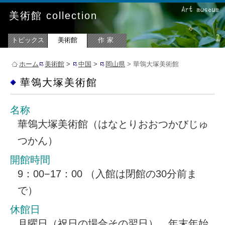
美術館 collection
トピックス
美術館
作家
ホーム
美術館
>
中国
>
岡山県
> 華鴒大塚美術館
華鴒大塚美術館
名称
華鴒大塚美術館（はなとりおおつかびじゅ
つかん）
開館時間
9：00−17：00 （入館は閉館の30分前ま
で）
休館日
月曜日（祝日の場合その翌日）、年末年始