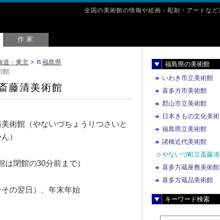
全国の美術館の情報や絵画・彫刻・アートなど
n
作家
海道・東北
>
福島県
福島県の美術館
術館
いわき市立美術館
斎藤清美術館
喜多方市美術館
郡山市立美術館
日本きもの文化美術
清美術館（やないづちょうりつさいと
福島県立美術館
かん）
諸橋近代美術館
やないづ町立斎藤清
（入館は閉館の30分前まで）
喜多方蔵座敷美術館
喜多方蔵品美術館
合その翌日）、年末年始
キーワード検索