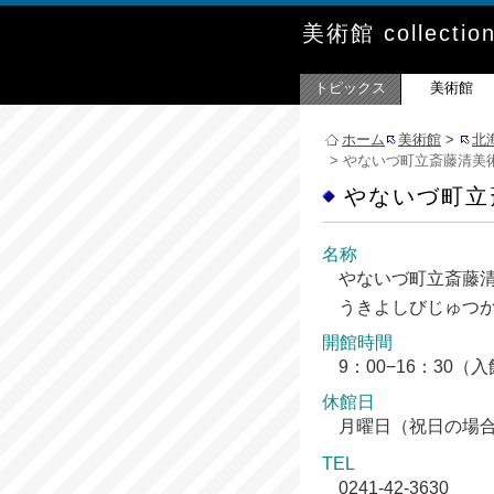
美術館 collectio
トピックス
美術館
ホーム
美術館
>
北
> やないづ町立斎藤清美
やないづ町立
名称
やないづ町立斎藤
うきよしびじゅつ
開館時間
9：00−16：30
休館日
月曜日（祝日の場
TEL
0241-42-3630