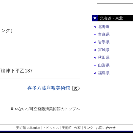
北海道・東北
北海道
リンク）
青森県
岩手県
宮城県
秋田県
山形県
柳津下平乙187
福島県
喜多方蔵座敷美術館
やないづ町立斎藤清美術館のトップへ
美術館 collection
トピックス
美術館
作家
リンク
お問い合わせ