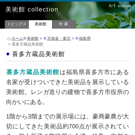
美術館 collection
トピックス
美術館
作家
ホーム
美術館
>
北海道・東北
>
福島県
> 喜多方蔵品美術館
喜多方蔵品美術館
喜多方蔵品美術館
は福島県喜多方市にある
名家が受けついできた美術品を展示している
美術館。レンガ造りの建物で喜多方市役所の
向かいにある。
1階から3階までの展示場には、豪商豪農が大
切にしてきた美術品約700点が展示されてい