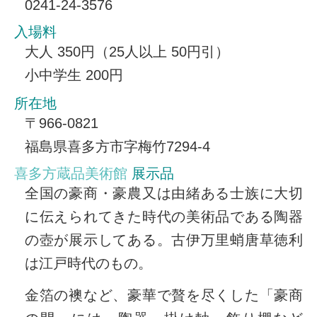
0241-24-3576
入場料
大人 350円（25人以上 50円引）
小中学生 200円
所在地
〒966-0821
福島県喜多方市字梅竹7294-4
喜多方蔵品美術館
展示品
全国の豪商・豪農又は由緒ある士族に大切
に伝えられてきた時代の美術品である陶器
の壺が展示してある。古伊万里蛸唐草徳利
は江戸時代のもの。
金箔の襖など、豪華で贅を尽くした「豪商