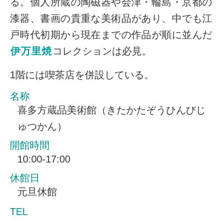
る。個人所蔵の陶磁器や会津・輪島・京都の
漆器、書画の貴重な美術品があり、中でも江
戸時代初期から現在までの作品が順に並んだ
伊万里焼
コレクションは必見。
1階には喫茶店を併設している。
名称
喜多方蔵品美術館（きたかたぞうひんびじ
ゅつかん）
開館時間
10:00-17:00
休館日
元旦休館
TEL