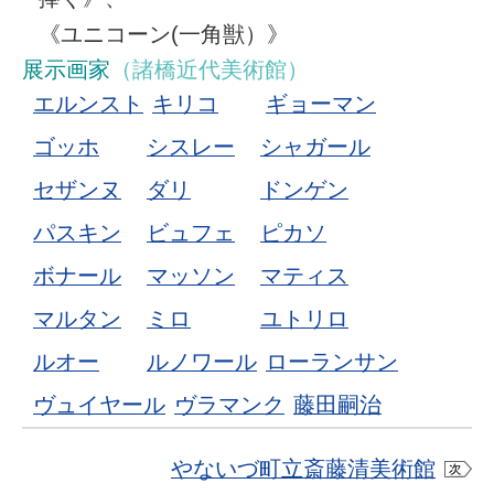
《ユニコーン(一角獣）》
展示画家
（諸橋近代美術館）
エルンスト
キリコ
ギョーマン
ゴッホ
シスレー
シャガール
セザンヌ
ダリ
ドンゲン
パスキン
ビュフェ
ピカソ
ボナール
マッソン
マティス
マルタン
ミロ
ユトリロ
ルオー
ルノワール
ローランサン
ヴュイヤール
ヴラマンク
藤田嗣治
やないづ町立斎藤清美術館