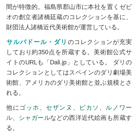
間が特徴的。福島県郡山市に本社を置くゼビ
オの創立者諸橋廷蔵のコレクションを基に、
財団法人諸橋近代美術館が運営している。
サルバドール・ダリ
のコレクションが充実
しており約350点を所蔵する。美術館公式サ
イトのURLも「Dali.jp」としている。 ダリの
コレクションとしてはスペインのダリ劇場美
術館、アメリカのダリ美術館と並ぶ規模とさ
れる。
他に
ゴッホ
、
セザンヌ
、
ピカソ
、
ルノワー
ル
、
シャガール
などの西洋近代絵画も所蔵す
る。