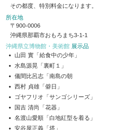
その都度、特別料金になります。
所在地
〒900-0006
沖縄県那覇市おもろまち3-1-1
沖縄県立博物館・美術館
展示品
山田 實「給食中の少年」
水島源晃「裏町１」
儀間比呂志「南島の朝
西村 貞雄「僻日」
ゴヤフリオ「サンゴシリーズ」
国吉 清尚「花器」
名渡山愛順「白地紅型を着る」
安谷屋正義「塔」